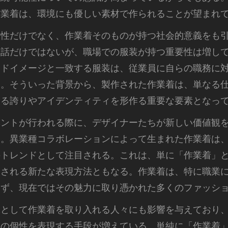
作業着は、環境にも優しい素材で作られることが望まれ
ン性だけでなく、作業着そのものが持つ社会的意義をも
た話だけではないが、職場での服装が持つ重要性は増し
ンドイメージと一致する服装は、従業員に自らの職務に
る。そういった背景から、製作された作業着は、単なる
する誇りやアイデンティティを形作る重要な要素となっ
ベントが行われる際に、デザイナーたちが新しい価値観
る。異業種コラボレーションによって生まれた作業着は
のトレンドとして注目される。これは、単に「作業着」
映される新たな表現方法ともなる。作業着は、特に職業
らず、現在ではその魅力に取り憑かれた多くのファッシ
味として作業着を取り入れる人々にも影響を与えており
々の個性を表現する手段が増えている。単純に「作業着