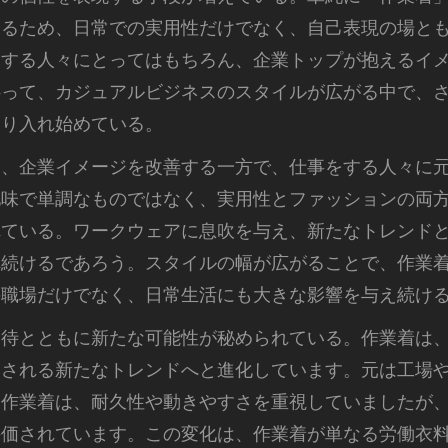
あるため、日常での実用性だけでなく、自己表現の場と
用する人々にとってはもちろん、企業トップが抱えるイ
伴って、カジュアルビジネスのスタイルが広がる中で、
取り入れ始めている。
は、企業イメージを改善する一方で、仕事をする人々に
地味で単調なものではなく、実用性とファッションの両
れている。ワークウェアに息吹を与え、新たなトレンド
れ続けるであろう。スタイルの幅が広がることで、作業
の職場だけでなく、日常生活にも大きな影響を与え続け
期待とともに新たな可能性が秘められている。作業着は
目される新たなトレンドへと進化しています。元は工場
た作業着は、耐久性や動きやすさを重視していましたが
評価されています。この変化は、作業着が単なる労働衣