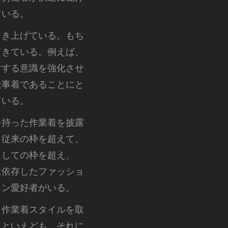
ている。
引き上げている。もち
てきている。例えば、
対する意識を強化させ
仕事着であることにと
ている。
を持った作業着を披露
、従来の枠を超えて、
としての枠を超え、
に依存したファッショ
ョン愛好者がいる。
、作業着スタイルを取
」といえども、それに