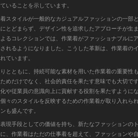
していることを示しています。
業着スタイルが一般的なカジュアルファッションの一部
性にとどまらず、デザイン性を追求したアプローチが生
によるコレクションでは、作業着がファッショナブルに
露されるようになりました。こうした革新は、作業着の
られています。
まりとともに、持続可能な素材を用いた作業着の重要性
くためだけでなく、社会的責任を果たす意味でも大切で
強化や従業員の意識向上に貢献する役割を果たすように
い個々のスタイルを反映するための作業着が取り入れら
ョンも盛んです。
は表現手段としての価値を持ち、新たなファッションの
うに、作業着はただの仕事着を超えて、ファッションや