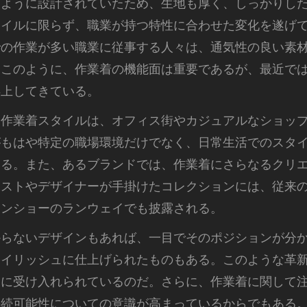
るように設計されていたため、生地も厚く、しっかりし
タイルに限らず、職業が持つ特性に合わせた変化を遂げ
での作業が多い職業に従事する人々は、通気性の良い素
。このように、作業着の機能面は重要であるが、最近で
浮上してきている。
る作業着スタイルは、オフィス街やカジュアルなショッ
がもはや特定の職場環境だけでなく、日常生活でのスタ
いる。また、あるブランドでは、作業着にさらなるクリ
ィストやデザイナーが手掛けたコレクションには、従来
ョンショーのランウェイでも披露される。
からないデザインもあれば、一目でそのポジションが分
タイリッシュに仕上げられたものもある。このような革
々に受け入れられているのだ。さらに、作業着に関して
持続可能性についての意識が高まっているからでもある