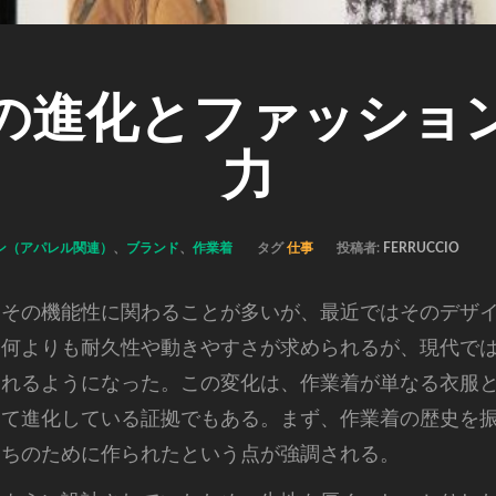
の進化とファッショ
力
ン（アパレル関連）
、
ブランド
、
作業着
タグ
仕事
投稿者:
FERRUCCIO
、その機能性に関わることが多いが、最近ではそのデザ
は何よりも耐久性や動きやすさが求められるが、現代で
られるようになった。この変化は、作業着が単なる衣服
して進化している証拠でもある。まず、作業着の歴史を
たちのために作られたという点が強調される。